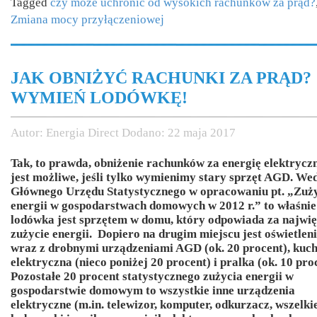
Tagged
czy może uchronić od wysokich rachunków za prąd?
Zmiana mocy przyłączeniowej
JAK OBNIŻYĆ RACHUNKI ZA PRĄD?
WYMIEŃ LODÓWKĘ!
Autor:
Energia Direct
Dodano:
22 maja 2017
Tak, to prawda, obniżenie rachunków za energię elektrycz
jest możliwe, jeśli tylko wymienimy stary sprzęt AGD. We
Głównego Urzędu Statystycznego w opracowaniu pt. „Zuż
energii w gospodarstwach domowych w 2012 r.” to właśnie
lodówka jest sprzętem w domu, który odpowiada za najwi
zużycie energii. Dopiero na drugim miejscu jest oświetlen
wraz z drobnymi urządzeniami AGD (ok. 20 procent), kuc
elektryczna (nieco poniżej 20 procent) i pralka (ok. 10 pro
Pozostałe 20 procent statystycznego zużycia energii w
gospodarstwie domowym to wszystkie inne urządzenia
elektryczne (m.in. telewizor, komputer, odkurzacz, wszelki