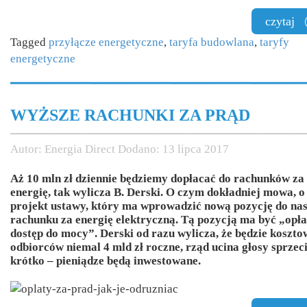
czytaj
Tagged
przyłącze energetyczne
,
taryfa budowlana
,
taryfy
energetyczne
WYŻSZE RACHUNKI ZA PRĄD
Autor:
Energia Direct
Dodano:
13 lipca 2017
Aż 10 mln zł dziennie będziemy dopłacać do rachunków za
energię, tak wylicza B. Derski. O czym dokładniej mowa, o
projekt ustawy, który ma wprowadzić nową pozycję do na
rachunku za energię elektryczną. Tą pozycją ma być „opła
dostęp do mocy”. Derski od razu wylicza, że będzie koszt
odbiorców niemal 4 mld zł roczne, rząd ucina głosy sprzec
krótko – pieniądze będą inwestowane.