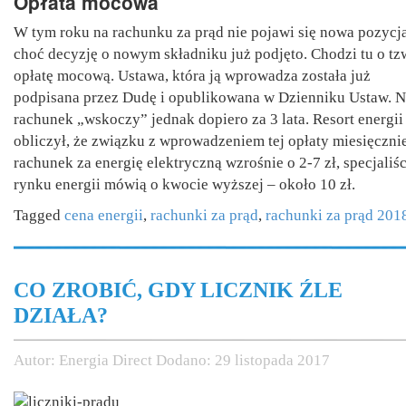
Opłata mocowa
W tym roku na rachunku za prąd nie pojawi się nowa pozycja
choć decyzję o nowym składniku już podjęto. Chodzi tu o tz
opłatę mocową. Ustawa, która ją wprowadza została już
podpisana przez Dudę i opublikowana w Dzienniku Ustaw. 
rachunek „wskoczy” jednak dopiero za 3 lata. Resort energii
obliczył, że związku z wprowadzeniem tej opłaty miesięczni
rachunek za energię elektryczną wzrośnie o 2-7 zł, specjaliśc
rynku energii mówią o kwocie wyższej – około 10 zł.
Tagged
cena energii
,
rachunki za prąd
,
rachunki za prąd 201
CO ZROBIĆ, GDY LICZNIK ŹLE
DZIAŁA?
Autor:
Energia Direct
Dodano:
29 listopada 2017