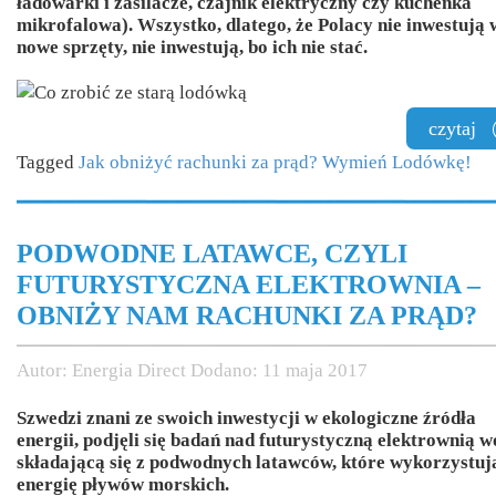
ładowarki i zasilacze, czajnik elektryczny czy kuchenka
mikrofalowa). Wszystko, dlatego, że Polacy nie inwestują 
nowe sprzęty, nie inwestują, bo ich nie stać.
czytaj
Tagged
Jak obniżyć rachunki za prąd? Wymień Lodówkę!
PODWODNE LATAWCE, CZYLI
FUTURYSTYCZNA ELEKTROWNIA –
OBNIŻY NAM RACHUNKI ZA PRĄD?
Autor:
Energia Direct
Dodano:
11 maja 2017
Szwedzi znani ze swoich inwestycji w ekologiczne źródła
energii, podjęli się badań nad futurystyczną elektrownią 
składającą się z podwodnych latawców, które wykorzystuj
energię pływów morskich.