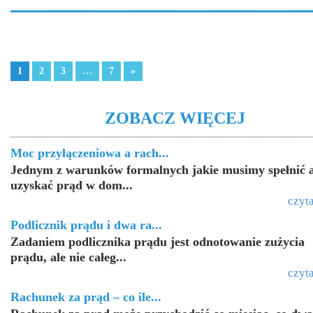
1
2
3
…
7
»
ZOBACZ WIĘCEJ
Moc przyłączeniowa a rach...
Jednym z warunków formalnych jakie musimy spełnić 
uzyskać prąd w dom...
czyta
Podlicznik prądu i dwa ra...
Zadaniem podlicznika prądu jest odnotowanie zużycia
prądu, ale nie całeg...
czyta
Rachunek za prąd – co ile...