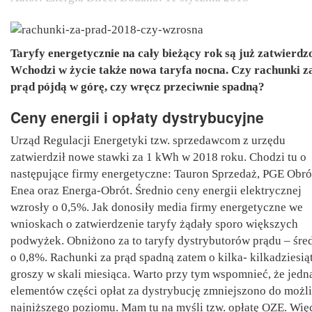
Taryfy energetycznie na cały bieżący rok są już zatwierdz
Wchodzi w życie także nowa taryfa nocna. Czy rachunki z
prąd pójdą w górę, czy wręcz przeciwnie spadną?
Ceny energii i opłaty dystrybucyjne
Urząd Regulacji Energetyki tzw. sprzedawcom z urzędu
zatwierdził nowe stawki za 1 kWh w 2018 roku. Chodzi tu o
następujące firmy energetyczne: Tauron Sprzedaż, PGE Obró
Enea oraz Energa-Obrót. Średnio ceny energii elektrycznej
wzrosły o 0,5%. Jak donosiły media firmy energetyczne we
wnioskach o zatwierdzenie taryfy żądały sporo większych
podwyżek. Obniżono za to taryfy dystrybutorów prądu – śre
o 0,8%. Rachunki za prąd spadną zatem o kilka- kilkadziesią
groszy w skali miesiąca. Warto przy tym wspomnieć, że jedn
elementów części opłat za dystrybucję zmniejszono do możl
najniższego poziomu. Mam tu na myśli tzw. opłatę OZE. Wię