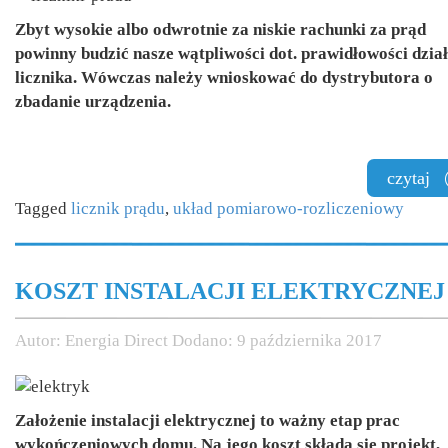
Zbyt wysokie albo odwrotnie za niskie rachunki za prąd
powinny budzić nasze wątpliwości dot. prawidłowości dzia
licznika. Wówczas należy wnioskować do dystrybutora o
zbadanie urządzenia.
czytaj
Tagged
licznik prądu
,
układ pomiarowo-rozliczeniowy
KOSZT INSTALACJI ELEKTRYCZNEJ
Autor:
Energia Direct
Dodano:
9 października 2017
Założenie instalacji elektrycznej to ważny etap prac
wykończeniowych domu. Na jego koszt składa się projekt,