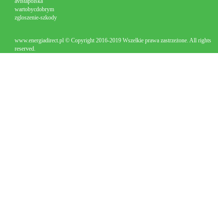
avistapolska
wartobycdobrym
zgloszenie-szkody
www.energiadirect.pl © Copyright 2016-2019 Wszelkie prawa zastrzeżone. All rights
reserved.