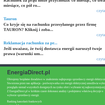
Rachunek za prąd może przychodzić co miesiąc, co dwa
miesiące, co pół ro...
czyta
Tauron
Co kryje się na rachunku przesyłanego przez firmę
TAURON? Kliknij i zoba...
czyta
Reklamacja rachunku za pr...
Jeśli uważasz, że twój dostawca energii naruszył twoje
prawa (warunki um...
czyta
EnergiaDirect.pl
Oferujemy bezpłatne doradztwo w znalezieniu najlepszego sprzedawcy energii elektryczn
Stworzona przez nas aplikacja - porównywarka cen energii elektrycznej umożliwia wyk
przeglądu niemal wszystkich dostępnych na rynku ofert i wybranie tej najkorzystniejszej
Z EnergiaDirect.pl w krótkim czasie dokonasz analizy i podejmiesz właściwą decyzje o
wyborze sprzedawcy energii.
Ranking kancelarii frankowych