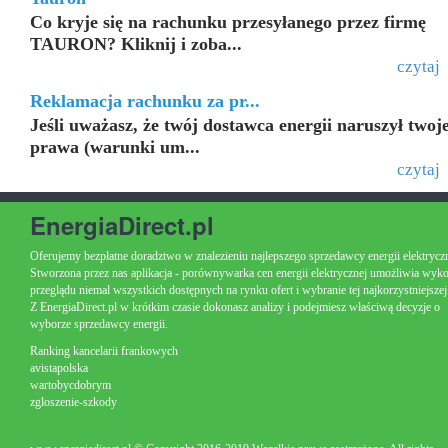
Co kryje się na rachunku przesyłanego przez firmę
TAURON? Kliknij i zoba...
czytaj
Reklamacja rachunku za pr...
Jeśli uważasz, że twój dostawca energii naruszył twoj
prawa (warunki um...
czytaj
EnergiaDirect.pl
Oferujemy bezpłatne doradztwo w znalezieniu najlepszego sprzedawcy energii elektryczn
Stworzona przez nas aplikacja - porównywarka cen energii elektrycznej umożliwia wyk
przeglądu niemal wszystkich dostępnych na rynku ofert i wybranie tej najkorzystniejszej
Z EnergiaDirect.pl w krótkim czasie dokonasz analizy i podejmiesz właściwą decyzje o
wyborze sprzedawcy energii.
Ranking kancelarii frankowych
avistapolska
wartobycdobrym
zgloszenie-szkody