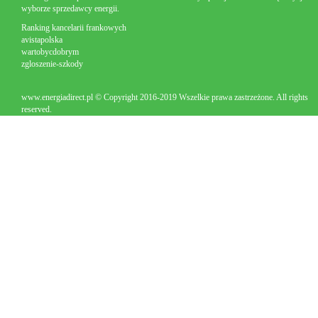
wyborze sprzedawcy energii.
Ranking kancelarii frankowych
avistapolska
wartobycdobrym
zgloszenie-szkody
www.energiadirect.pl © Copyright 2016-2019 Wszelkie prawa zastrzeżone. All rights
reserved.