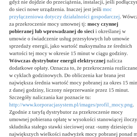
gdyż nie dojdzie do przeciążenia, instalacji, jeśli podłącz
do sieci nowe urządzenia. Inaczej jest jeśli
moc
przyłączeniowa dotyczy działalności gospodarczej
. Wówc
za przekroczenie mocy umownej tj:
mocy czynnej
pobieranej lub wprowadzanej do sieci
i określanej w
umowie o świadczenie usług przesyłowych lub umowie
sprzedaży energii, jako wartość maksymalna ze średnich
wartości tej mocy w okresie 15 minut w ciągu godziny.
Wówczas dystrybutor energii elektrycznej
nalicza
dodatkowe opłaty. Oznacza to, że przekroczenia rozliczane
w cyklach godzinowych. Do obliczenia kar brana jest
największa średnia wartość mocy pobranej za okres 15 mi
z danej godziny, liczony nieprzerwanie przez 15 minut.
Szczegóły naliczania kar poznacie tu:
http://www.korporacjasystem.pl/images/profil_mocy.png
.
Zgodnie z taryfą dystrybutor za przekroczenie mocy
umownej pobierana opłatę w wysokości stanowiącej ilocz
składnika stałego stawki sieciowej oraz -sumy dziesięciu
największych wielkości nadwyżek mocy pobranej ponad 