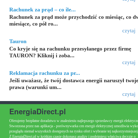
Rachunek za prąd – co ile...
Rachunek za prąd może przychodzić co miesiąc, co d
miesiące, co pół ro...
czytaj
Tauron
Co kryje się na rachunku przesyłanego przez firmę
TAURON? Kliknij i zoba...
czytaj
Reklamacja rachunku za pr...
Jeśli uważasz, że twój dostawca energii naruszył twoj
prawa (warunki um...
czytaj
EnergiaDirect.pl
Oferujemy bezpłatne doradztwo w znalezieniu najlepszego sprzedawcy energii elektryczn
Stworzona przez nas aplikacja - porównywarka cen energii elektrycznej umożliwia wyk
przeglądu niemal wszystkich dostępnych na rynku ofert i wybranie tej najkorzystniejszej
Z EnergiaDirect.pl w krótkim czasie dokonasz analizy i podejmiesz właściwą decyzje o