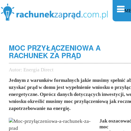
M
MOC PRZYŁĄCZENIOWA A
RACHUNEK ZA PRĄD
Autor:
Energia Direct
Jednym z warunków formalnych jakie musimy spełnić a
uzyskać prąd w domu jest wypełnienie wniosku o przyłą
energetyczne. Oprócz danych dotyczących inwestycji, w
wniosku określić musimy moc przyłączeniową jak roczn
zapotrzebowanie na energię.
Jak oszacowa
moc