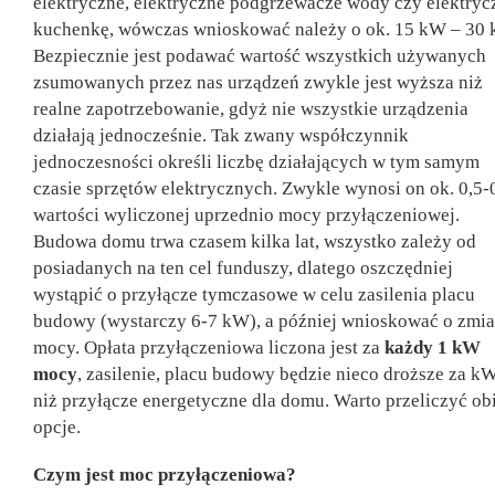
elektryczne, elektryczne podgrzewacze wody czy elektryc
kuchenkę, wówczas wnioskować należy o ok. 15 kW – 30 
Bezpiecznie jest podawać wartość wszystkich używanych
zsumowanych przez nas urządzeń zwykle jest wyższa niż
realne zapotrzebowanie, gdyż nie wszystkie urządzenia
działają jednocześnie. Tak zwany współczynnik
jednoczesności określi liczbę działających w tym samym
czasie sprzętów elektrycznych. Zwykle wynosi on ok. 0,5-
wartości wyliczonej uprzednio mocy przyłączeniowej.
Budowa domu trwa czasem kilka lat, wszystko zależy od
posiadanych na ten cel funduszy, dlatego oszczędniej
wystąpić o przyłącze tymczasowe w celu zasilenia placu
budowy (wystarczy 6-7 kW), a później wnioskować o zmi
mocy. Opłata przyłączeniowa liczona jest za
każdy 1 kW
mocy
, zasilenie, placu budowy będzie nieco droższe za k
niż przyłącze energetyczne dla domu. Warto przeliczyć ob
opcje.
Czym jest moc przyłączeniowa?