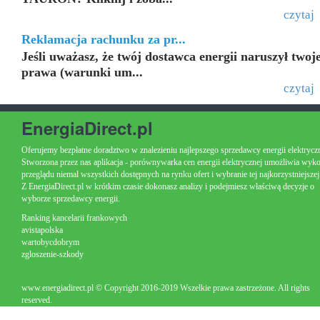
czytaj
Reklamacja rachunku za pr...
Jeśli uważasz, że twój dostawca energii naruszył twoj
prawa (warunki um...
czytaj
EnergiaDirect.pl
Oferujemy bezpłatne doradztwo w znalezieniu najlepszego sprzedawcy energii elektryczn
Stworzona przez nas aplikacja - porównywarka cen energii elektrycznej umożliwia wyk
przeglądu niemal wszystkich dostępnych na rynku ofert i wybranie tej najkorzystniejszej
Z EnergiaDirect.pl w krótkim czasie dokonasz analizy i podejmiesz właściwą decyzje o
wyborze sprzedawcy energii.
Ranking kancelarii frankowych
avistapolska
wartobycdobrym
zgloszenie-szkody
www.energiadirect.pl © Copyright 2016-2019 Wszelkie prawa zastrzeżone. All rights
reserved.