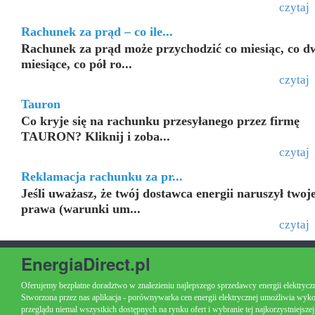
czytaj
Rachunek za prąd – co ile...
Rachunek za prąd może przychodzić co miesiąc, co d
miesiące, co pół ro...
czytaj
Tauron
Co kryje się na rachunku przesyłanego przez firmę
TAURON? Kliknij i zoba...
czytaj
Reklamacja rachunku za pr...
Jeśli uważasz, że twój dostawca energii naruszył twoj
prawa (warunki um...
czytaj
EnergiaDirect.pl
Oferujemy bezpłatne doradztwo w znalezieniu najlepszego sprzedawcy energii elektryczn
Stworzona przez nas aplikacja - porównywarka cen energii elektrycznej umożliwia wyk
przeglądu niemal wszystkich dostępnych na rynku ofert i wybranie tej najkorzystniejszej