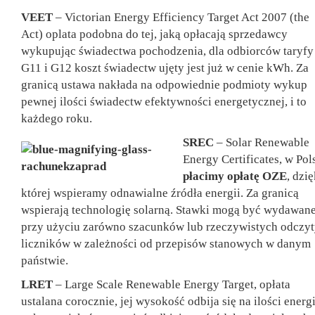
VEET
– Victorian Energy Efficiency Target Act 2007 (the
Act) oplata podobna do tej, jaką opłacają sprzedawcy
wykupując świadectwa pochodzenia, dla odbiorców taryfy
G11 i G12 koszt świadectw ujęty jest już w cenie kWh. Za
granicą ustawa nakłada na odpowiednie podmioty wykup
pewnej ilości świadectw efektywności energetycznej, i to
każdego roku.
SREC
– Solar Renewable
Energy Certificates, w Pol
płacimy opłatę OZE
, dzię
której wspieramy odnawialne źródła energii. Za granicą
wspierają technologię solarną. Stawki mogą być wydawan
przy użyciu zarówno szacunków lub rzeczywistych odczy
liczników w zależności od przepisów stanowych w danym
państwie.
LRET
– Large Scale Renewable Energy Target, opłata
ustalana corocznie, jej wysokość odbija się na ilości energi