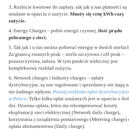
3. Rozbicie kwotowe do zapłaty, tak jak u nas płatności są
ustalane w oparciu o zużycie.
Mnoży się cenę kWh razy
zużycie.
4. Energy Charges – pobór energii czynnej,
ilość prądu
pobranego z sieci.
5. Tak jak i u nas można pobierać energię w dwóch strefach
Za granicą zwanych peak – strefa szczytowa i off-peak –
pozaszczytowa, tańsza. W tym punkcie widoczny jest
kompleksowy rozkład zużycia.
6. Network charges i Industry charges – opłaty
dystrybucyjne, są one regulowane i sprzedawcy nie mają n
nie żadnego wpływu.
Poznaj rozkłada opłat dystrybucyjny
w Polsce
. Tylko kilka opłat ustalanych jest w oparciu o ilo
dni. Dzienna opłata, która ma rekompensować koszty
eksploatacji sieci elektrycznej (Network daily charge),
korzystania z urządzenia pomiarowego (Metering charge) 
opłata abonamentowa (Daily charge).