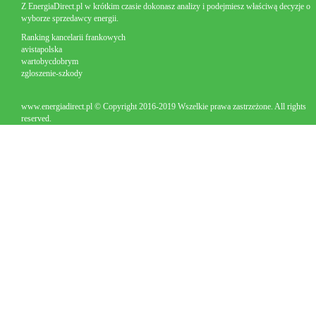
Z EnergiaDirect.pl w krótkim czasie dokonasz analizy i podejmiesz właściwą decyzje o
wyborze sprzedawcy energii.
Ranking kancelarii frankowych
avistapolska
wartobycdobrym
zgloszenie-szkody
www.energiadirect.pl © Copyright 2016-2019 Wszelkie prawa zastrzeżone. All rights
reserved.