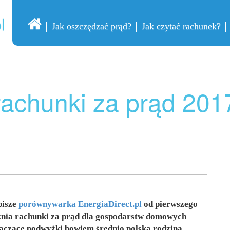
Jak oszczędzać prąd?
Jak czytać rachunek?
rachunki za prąd 201
pisze
porównywarka EnergiaDirect.pl
od pierwszego
znia rachunki za prąd dla gospodarstw domowych
znaczące podwyżki bowiem średnio polska rodzina