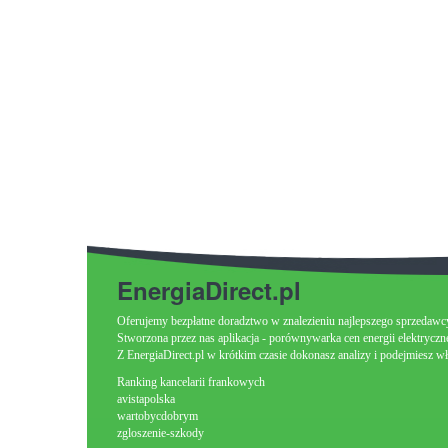
EnergiaDirect.pl
Oferujemy bezpłatne doradztwo w znalezieniu najlepszego sprzedawcy 
Stworzona przez nas aplikacja - porównywarka cen energii elektryczne
Z EnergiaDirect.pl w krótkim czasie dokonasz analizy i podejmiesz w
Ranking kancelarii frankowych
avistapolska
wartobycdobrym
zgloszenie-szkody