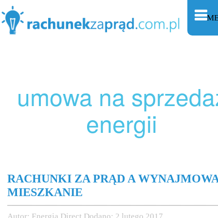
M
umowa na sprzeda
energii
RACHUNKI ZA PRĄD A WYNAJMOW
MIESZKANIE
Autor:
Energia Direct
Dodano:
2 lutego 2017