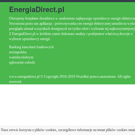
EnergiaDirect.pl
Oferujemy bezpłatne doradztwo w znalezieniu najlepszego sprzedawcy energii elektryczn
Stworzona przez nas aplikacja - porównywarka cen energii elektrycznej umożliwia wyk
przeglądu niemal wszystkich dostępnych na rynku ofert i wybranie tej najkorzystniejszej
Z EnergiaDirect.pl w krótkim czasie dokonasz analizy i podejmiesz właściwą decyzje o
wyborze sprzedawcy energii.
Ranking kancelarii frankowych
avistapolska
wartobycdobrym
zgloszenie-szkody
www.energiadirect.pl © Copyright 2016-2019 Wszelkie prawa zastrzeżone. All rights
reserved.
Nasz serwis korzysta z plików cookies, szczegółowe informacje na temat plików cookies moż