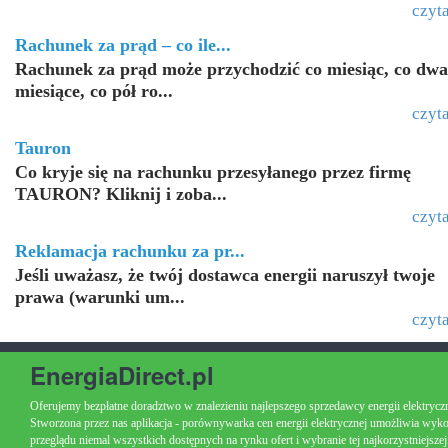
czyta
Rachunek za prąd – co ile...
Rachunek za prąd może przychodzić co miesiąc, co dwa
miesiące, co pół ro...
czyta
Tauron
Co kryje się na rachunku przesyłanego przez firmę
TAURON? Kliknij i zoba...
czyta
Reklamacja rachunku za pr...
Jeśli uważasz, że twój dostawca energii naruszył twoje
prawa (warunki um...
czyta
EnergiaDirect.pl
Oferujemy bezpłatne doradztwo w znalezieniu najlepszego sprzedawcy energii elektryczn
Stworzona przez nas aplikacja - porównywarka cen energii elektrycznej umożliwia wyk
przeglądu niemal wszystkich dostępnych na rynku ofert i wybranie tej najkorzystniejszej