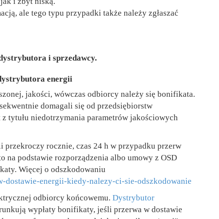
ak i zbyt niską.
acją, ale tego typu przypadki także należy zgłaszać
 dystrybutora i sprzedawcy.
ystrybutora energii
zonej, jakości, wówczas odbiorcy należy się bonifikata.
ekwentnie domagali się od przedsiębiorstw
t z tytułu niedotrzymania parametrów jakościowych
i przekroczy rocznie, czas 24 h w przypadku przerw
, to na podstawie rozporządzenia albo umowy z OSD
ikaty. Więcej o odszkodowaniu
a-w-dostawie-energii-kiedy-nalezy-ci-sie-odszkodowanie
lektrycznej odbiorcy końcowemu.
Dystrybutor
runkują wypłaty bonifikaty, jeśli przerwa w dostawie