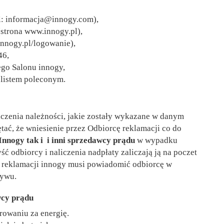
il: informacja@innogy.com),
strona www.innogy.pl),
innogy.pl/logowanie),
46,
ego Salonu innogy,
 listem poleconym.
zenia należności, jakie zostały wykazane w danym
ętać, że wniesienie przez Odbiorcę reklamacji co do
Innogy tak i i inni sprzedawcy prądu
w wypadku
ć odbiorcy i naliczenia nadpłaty zaliczają ją na poczet
a reklamacji innogy musi powiadomić odbiorcę w
ływu.
wcy prądu
rowaniu za energię.