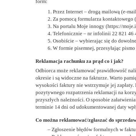
form:
1. Przez Internet – drogą mailową (e-ma
2. Za pomocą formularza kontaktowego (
3. Na portalu Moje innogy (https://moje.
4. Telefonicznie – nr infolinii 22 821 46 
5. Osobiście – wybierając się do dowoln
6. W formie pisemnej, przesyłając pismo
Reklamacja rachunku za prąd co i jak?
Odbiorca może reklamować prawidłowość nalic
okresie i są widoczne na fakturze. Warto pami
wysokości faktury nie wstrzymuje jej zapłaty.
pozytywnego rozpatrzenia reklamacji na korzyś
przyszłych należności. O sposobie załatwieni
terminie 14 dni od udokumentowanej daty wp
Co można reklamować/zgłaszać do sprzeda
– Zgłoszenie błędów formalnych w faktu