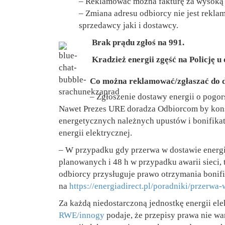
– Reklamować można fakturę za wysoką j
– Zmiana adresu odbiorcy nie jest reklam
sprzedawcy jaki i dostawcy.
Brak prądu zgłoś na 991.
Kradzież energii zgęść na Policję u
Co można reklamować/zgłaszać do d
– Zgłoszenie dostawy energii o pogors
Nawet Prezes URE doradza Odbiorcom by kons
energetycznych należnych upustów i bonifika
energii elektrycznej.
– W przypadku gdy przerwa w dostawie energi
planowanych i 48 h w przypadku awarii sieci
odbiorcy przysługuje prawo otrzymania bonif
na
https://energiadirect.pl/poradniki/przerw
Za każdą niedostarczoną jednostkę energii e
RWE/innogy
podaje, że przepisy prawa nie wa