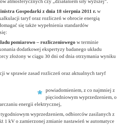
ków atmosferycznych czy „działaniem siły wyższej”.
nistra Gospodarki z dnia 18 sierpnia 2011 r.
w
alkulacji taryf oraz rozliczeń w obrocie energią
domagać się także wypełnienia standardów
się:
kładu pomiarowo – rozliczeniowego
w terminie
ykonania dodatkowej ekspertyzy badanego układu
rcy złożony w ciągu 30 dni od dnia otrzymania wyniku
cji w sprawie zasad rozliczeń oraz aktualnych taryf
powiadomieniem, z co najmniej z
pięciodniowym wyprzedzeniem, o
rczaniu energii elektrycznej,
z tygodniowym wyprzedzeniem, odbiorców zasilanych z
ż 1 kV o zamierzonej zmianie nastawień w automatyce