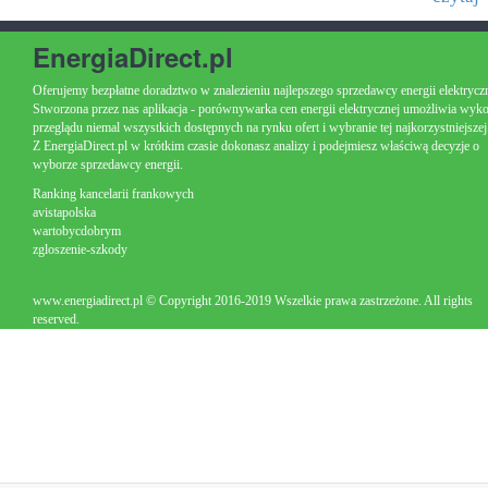
EnergiaDirect.pl
Oferujemy bezpłatne doradztwo w znalezieniu najlepszego sprzedawcy energii elektryczn
Stworzona przez nas aplikacja - porównywarka cen energii elektrycznej umożliwia wyk
przeglądu niemal wszystkich dostępnych na rynku ofert i wybranie tej najkorzystniejszej
Z EnergiaDirect.pl w krótkim czasie dokonasz analizy i podejmiesz właściwą decyzje o
wyborze sprzedawcy energii.
Ranking kancelarii frankowych
avistapolska
wartobycdobrym
zgloszenie-szkody
www.energiadirect.pl © Copyright 2016-2019 Wszelkie prawa zastrzeżone. All rights
reserved.