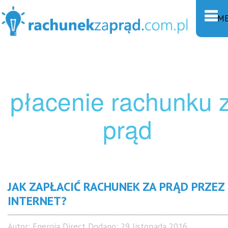
M
płacenie rachunku 
prąd
JAK ZAPŁACIĆ RACHUNEK ZA PRĄD PRZEZ
INTERNET?
Autor:
Energia Direct
Dodano:
29 listopada 2016