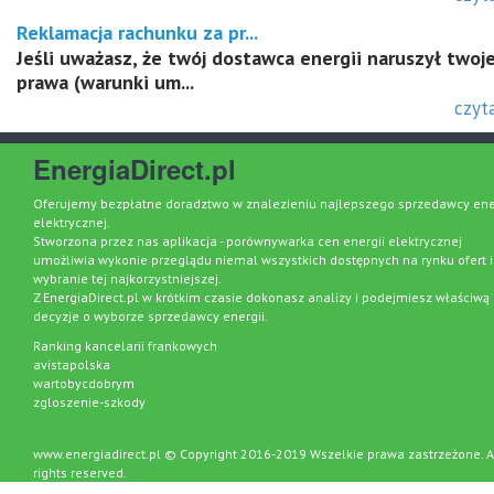
Reklamacja rachunku za pr...
Jeśli uważasz, że twój dostawca energii naruszył twoj
prawa (warunki um...
czyta
EnergiaDirect.pl
Oferujemy bezpłatne doradztwo w znalezieniu najlepszego sprzedawcy ene
elektrycznej.
Stworzona przez nas aplikacja - porównywarka cen energii elektrycznej
umożliwia wykonie przeglądu niemal wszystkich dostępnych na rynku ofert i
wybranie tej najkorzystniejszej.
Z EnergiaDirect.pl w krótkim czasie dokonasz analizy i podejmiesz właściwą
decyzje o wyborze sprzedawcy energii.
Ranking kancelarii frankowych
avistapolska
wartobycdobrym
zgloszenie-szkody
www.energiadirect.pl © Copyright 2016-2019 Wszelkie prawa zastrzeżone. A
rights reserved.